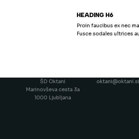
HEADING H6
Proin faucibus ex nec ma
Fusce sodales ultrices 
ŠD Oktani
oktani@oktani.s
Marinovševa cesta 3a
1000 Ljubljana