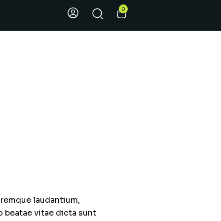
0
loremque laudantium,
o beatae vitae dicta sunt