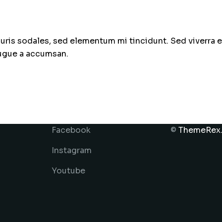
uris sodales, sed elementum mi tincidunt. Sed viverra 
augue a accumsan.
i
Facebook
©
ThemeRex
Instagram
Youtube